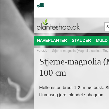
HAVEPLANTER
STAUDER
MULD 
Forside
Stjerne-magnolia (Magnolia stellata 'Roy
Stjerne-magnolia (M
100 cm
Mellemstor, bred, 1-2 m høj busk. Sto
Humusrig jord iblandet sphagnum.