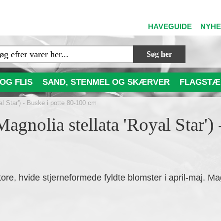
HAVEGUIDE
NYH
Søg her
OG FLIS
SAND, STENMEL OG SKÆRVER
FLAGSTÆ
al Star') - Buske i potte 80-100 cm
agnolia stellata 'Royal Star') 
re, hvide stjerneformede fyldte blomster i april-maj. Magn