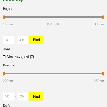
Højde
150cm
300cm
150
-
300
Find
-
Jord
Alm. havejord
(7)
Bredde
200
cm
250
cm
Find
-
Duft