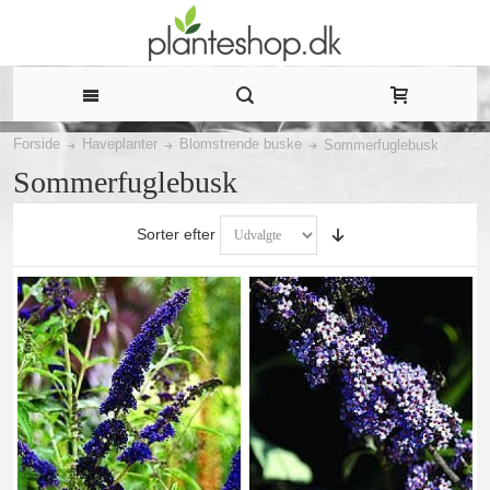
Forside
Haveplanter
Blomstrende buske
Sommerfuglebusk
Sommerfuglebusk
Sorter efter