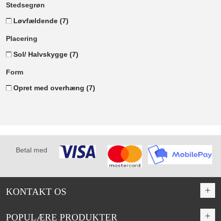
Stedsegrøn
Løvfældende
(7)
Placering
Sol/ Halvskygge
(7)
Form
Opret med overhæng
(7)
Betal med
KONTAKT OS
POPULÆRE PRODUKTER