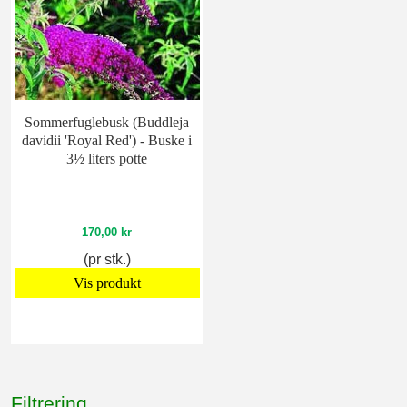
Sommerfuglebusk (Buddleja
davidii 'Royal Red') - Buske i
3½ liters potte
170,00 kr
(pr stk.)
Vis produkt
Filtrering