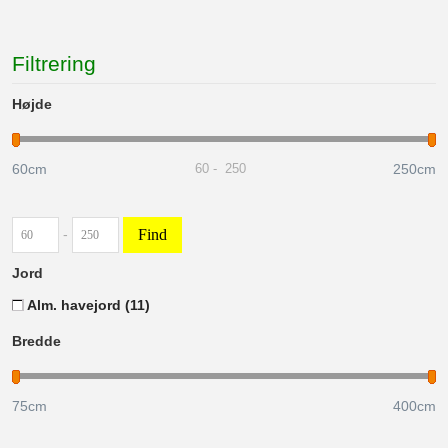
Filtrering
Højde
60cm
250cm
60
-
250
Find
-
Jord
Alm. havejord
(11)
Bredde
75
cm
400
cm