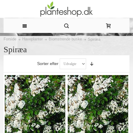
Forside
Haveplanter
Blomstrende buske
Spiræa
Spiræa
Sorter efter