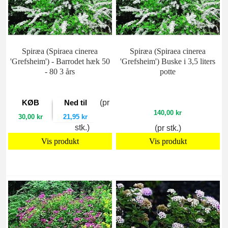
Spiræa (Spiraea cinerea
Spiræa (Spiraea cinerea
'Grefsheim') - Barrodet hæk 50
'Grefsheim') Buske i 3,5 liters
- 80 3 års
potte
KØB
Ned til
(pr
140,00 kr
30,00 kr
21,95 kr
stk.)
(pr stk.)
Vis produkt
Vis produkt