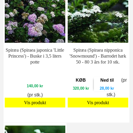
Spiræa (Spiraea japonica 'Little
Spiræa (Spiraea nipponica
Princess') - Buske i 3,5 liters
'Snowmound') - Barrodet hæk
potte
50 - 80 3 års for 10 stk.
KØB
Ned til
(pr
140,00 kr
320,00 kr
28,00 kr
stk.)
(pr stk.)
Vis produkt
Vis produkt