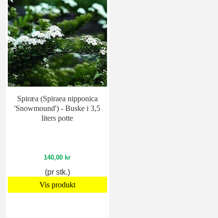
Spiræa (Spiraea nipponica
'Snowmound') - Buske i 3,5
liters potte
140,00 kr
(pr stk.)
Vis produkt