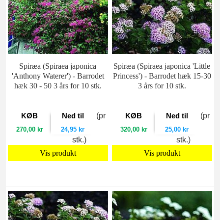
Spiræa (Spiraea japonica
Spiræa (Spiraea japonica 'Little
'Anthony Waterer') - Barrodet
Princess') - Barrodet hæk 15-30
hæk 30 - 50 3 års for 10 stk.
3 års for 10 stk.
KØB
Ned til
(pr
KØB
Ned til
(pr
270,00 kr
24,95 kr
320,00 kr
25,00 kr
stk.)
stk.)
Vis produkt
Vis produkt