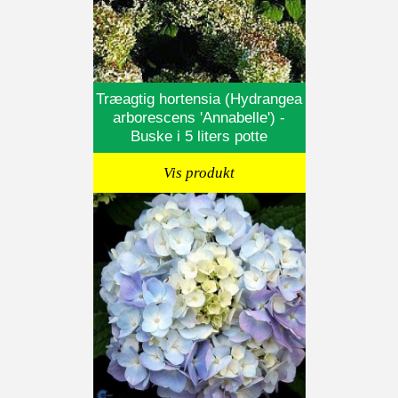
Træagtig hortensia (Hydrangea
arborescens 'Annabelle') -
Buske i 5 liters potte
Vis produkt