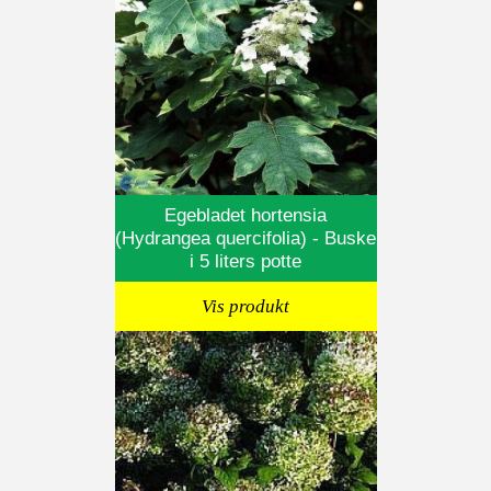
Egebladet hortensia
(Hydrangea quercifolia) - Buske
i 5 liters potte
Vis produkt