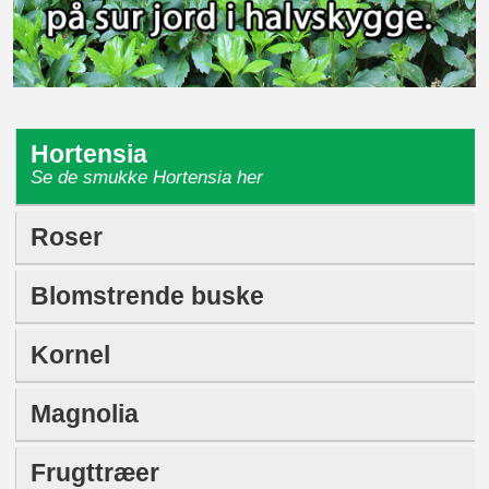
Hortensia
Se de smukke Hortensia her
Roser
Blomstrende buske
Kornel
Magnolia
Frugttræer