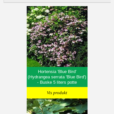
Hortensia 'Blue Bird'
(Hydrangea serrata 'Blue Bird')
- Buske 5 liters potte
Vis produkt