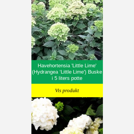
Havehortensia 'Little Lime'
(Hydrangea ‘Little Lime') Buske
i 5 liters potte
Vis produkt