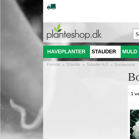
HAVEPLANTER
STAUDER
MULD 
Forside
Stauder
Stauder A-D
Bonderoser
Bo
1 va