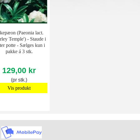
lkepæon (Paeonia lact.
irley Temple') - Staude i
iter potte - Sælges kun i
pakke á 3 stk.
129,00 kr
(pr stk.)
Vis produkt