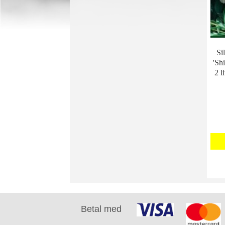
Si
'Sh
2 l
Betal med