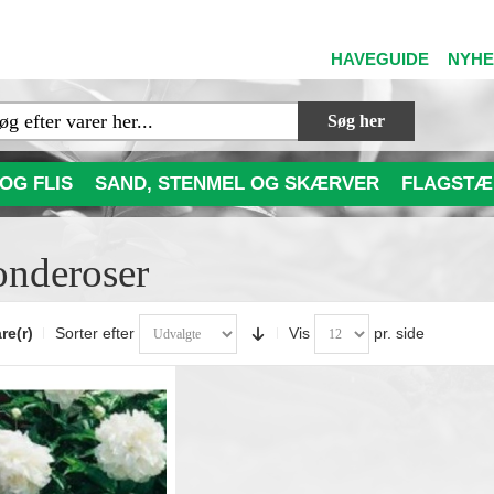
HAVEGUIDE
NYH
Søg her
OG FLIS
SAND, STENMEL OG SKÆRVER
FLAGSTÆ
nderoser
re(r)
Sorter efter
Vis
pr. side