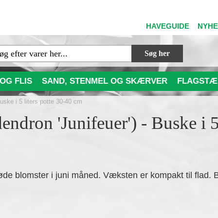
HAVEGUIDE
NYH
Søg her
OG FLIS
SAND, STENMEL OG SKÆRVER
FLAGSTÆ
Buske i 5 liters potte 30-40 cm
endron 'Junifeuer') - Buske i 5
e blomster i juni måned. Væksten er kompakt til flad.