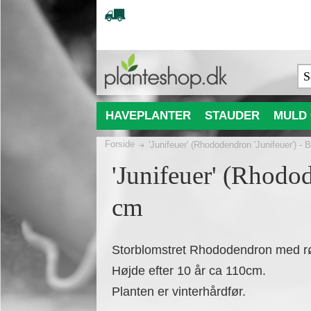
HAVEPLANTER
STAUDER
MULD 
Forside
'Junifeuer' (Rhododendron 'Junifeuer') - 
'Junifeuer' (Rhodod
cm
Storblomstret Rhododendron med rød
Højde efter 10 år ca 110cm.
Planten er vinterhårdfør.