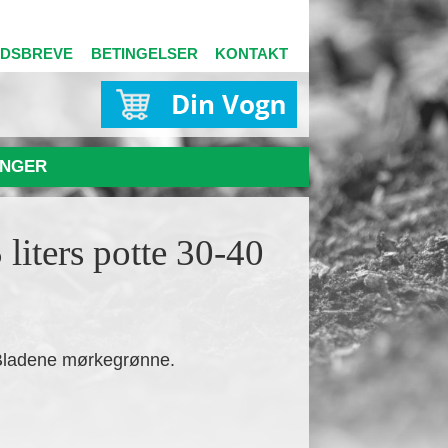
EDSBREVE
BETINGELSER
KONTAKT
NGER
 liters potte 30-40
 Bladene mørkegrønne.