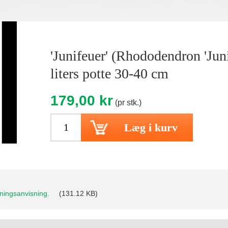
'Junifeuer' (Rhododendron 'Juni
liters potte 30-40 cm
179,00 kr
(pr stk.)
Læg i kurv
ningsanvisning.
(131.12 KB)