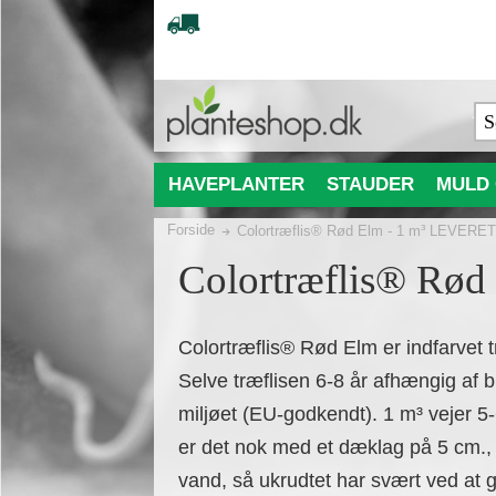
HAVEPLANTER
STAUDER
MULD 
Forside
Colortræflis® Rød Elm - 1 m³ LEVER
Colortræflis® R
Colortræflis® Rød Elm er indfarvet t
Selve træflisen 6-8 år afhængig af b
miljøet (EU-godkendt). 1 m³ vejer 
er det nok med et dæklag på 5 cm., da
vand, så ukrudtet har svært ved at g