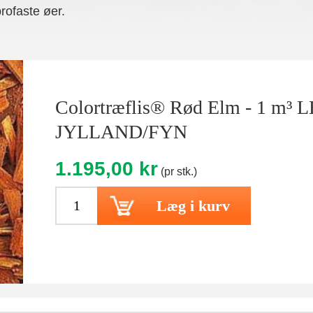
brofaste øer.
Colortræflis® Rød Elm - 1 m³
JYLLAND/FYN
1.195,00 kr
(pr stk.)
Læg i kurv