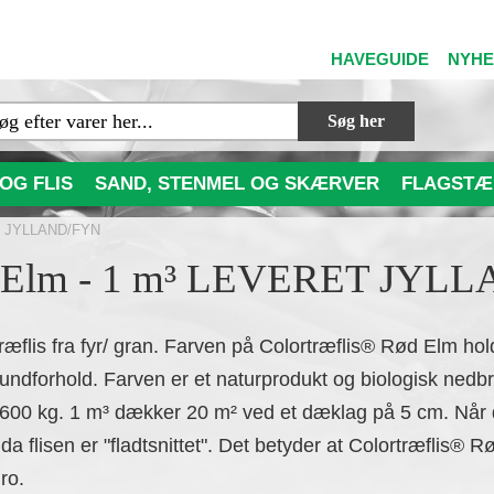
HAVEGUIDE
NYH
Søg her
OG FLIS
SAND, STENMEL OG SKÆRVER
FLAGSTÆ
ET JYLLAND/FYN
ød Elm - 1 m³ LEVERET JY
ræflis fra fyr/ gran. Farven på Colortræflis® Rød Elm hold
undforhold. Farven er et naturprodukt og biologisk nedbr
5-600 kg. 1 m³ dækker 20 m² ved et dæklag på 5 cm. Når
 flisen er "fladtsnittet". Det betyder at Colortræflis® Rø
ro.