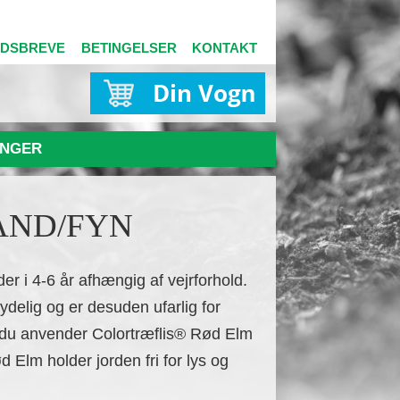
EDSBREVE
BETINGELSER
KONTAKT
NGER
LLAND/FYN
er i 4-6 år afhængig af vejrforhold.
ydelig og er desuden ufarlig for
 du anvender Colortræflis® Rød Elm
d Elm holder jorden fri for lys og