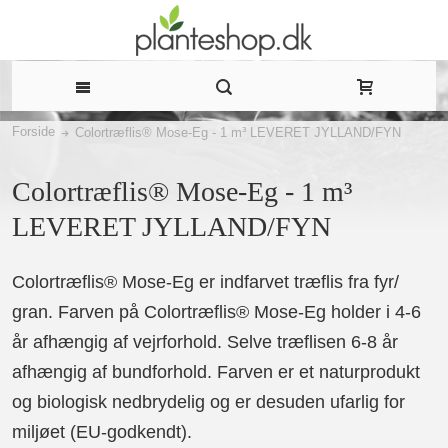
Forside
Colortræflis® Mose-Eg - 1 m³ LEVERET JYLLAND/FYN
Colortræflis® Mose-Eg - 1 m³
LEVERET JYLLAND/FYN
Colortræflis® Mose-Eg er indfarvet træflis fra fyr/
gran. Farven på Colortræflis® Mose-Eg holder i 4-6
år afhængig af vejrforhold. Selve træflisen 6-8 år
afhængig af bundforhold. Farven er et naturprodukt
og biologisk nedbrydelig og er desuden ufarlig for
miljøet (EU-godkendt).