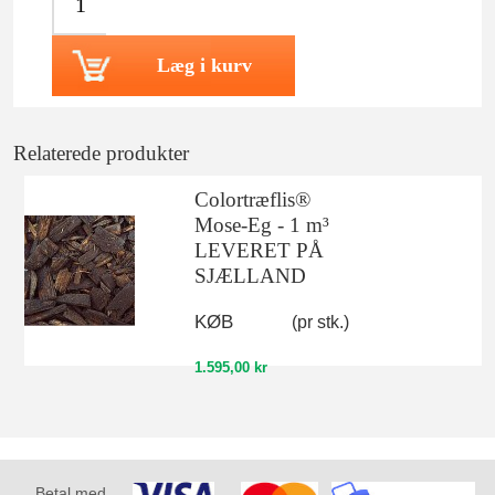
Læg i kurv
Relaterede produkter
Colortræflis®
Mose-Eg - 1 m³
LEVERET PÅ
SJÆLLAND
KØB
(pr stk.)
1.595,00 kr
Betal med