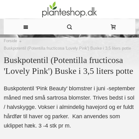
Forside
Buskpotentil (Potentilla fructicosa 'Lovely Pink') Buske i 3,5 liters potte
Buskpotentil (Potentilla fructicosa
'Lovely Pink') Buske i 3,5 liters potte
Buskpotentil 'Pink Beauty' blomstrer i juni -september
måned med små sartrosa blomster. Trives bedst i sol
/ halvskygge. Vokser i almindelig havejord og er fuldt
hårdfør til haver og parker. Kan anvendes som
uklippet hæk. 3 -4 stk pr m.