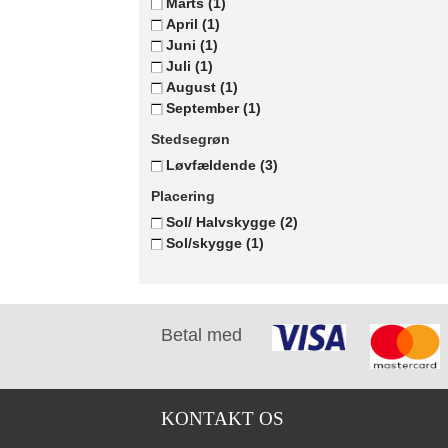
Marts
(1)
April
(1)
Juni
(1)
Juli
(1)
August
(1)
September
(1)
Stedsegrøn
Løvfældende
(3)
Placering
Sol/ Halvskygge
(2)
Sol/skygge
(1)
Betal med
KONTAKT OS