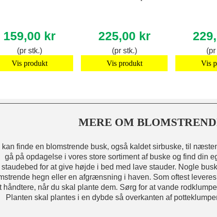
159,00 kr
225,00 kr
229,
(pr stk.)
(pr stk.)
(pr
Vis produkt
Vis produkt
Vis 
MERE OM BLOMSTREND
kan finde en blomstrende busk, også kaldet sirbuske, til næsten
gå på opdagelse i vores store sortiment af buske og find din eg
staudebed for at give højde i bed med lave stauder. Nogle busk
mstrende hegn eller en afgrænsning i haven. Som oftest leveres 
t håndtere, når du skal plante dem. Sørg for at vande rodklumpen
Planten skal plantes i en dybde så overkanten af potteklumpen