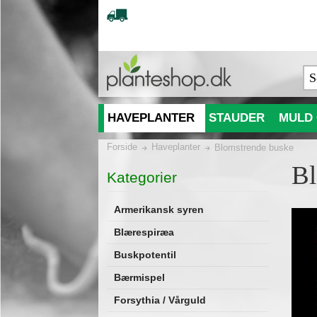
HAVEPLANTER
STAUDER
MULD 
Forside
Haveplanter
Blomstrende buske
Bl
Kategorier
Armerikansk syren
Blærespiræa
Buskpotentil
Bærmispel
Forsythia / Vårguld