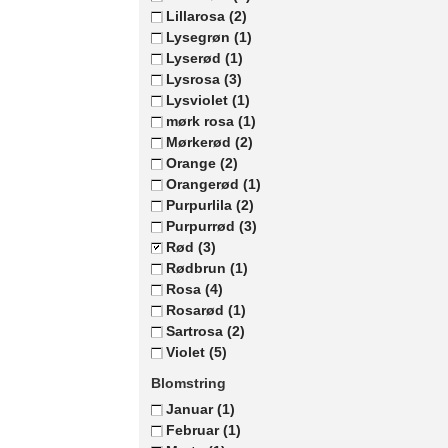
Lillarosa
(2)
Lysegrøn
(1)
Lyserød
(1)
Lysrosa
(3)
Lysviolet
(1)
mørk rosa
(1)
Mørkerød
(2)
Orange
(2)
Orangerød
(1)
Purpurlila
(2)
Purpurrød
(3)
Rød
(3)
Rødbrun
(1)
Rosa
(4)
Rosarød
(1)
Sartrosa
(2)
Violet
(5)
Blomstring
Januar
(1)
Februar
(1)