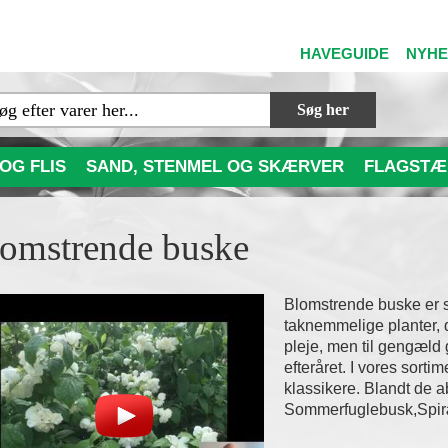
HAVEGUIDE
NYH
Søg her
OG FLIS
SAND, STENMEL OG SKÆRVER
FLAGSTÆ
omstrende buske
Blomstrende buske er 
taknemmelige planter, 
pleje, men til gengæld g
efteråret. I vores sort
klassikere. Blandt de ab
Sommerfuglebusk,Spir