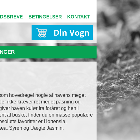
EDSBREVE
BETINGELSER
KONTAKT
NGER
som hovedregel nogle af havens meget
der ikke kræver ret meget pasning og
iver haven kulør fra foråret og hen i
iment af buske, finder du en masse populære
solutte favoritter er Hortensia,
æa, Syren og Uægte Jasmin.