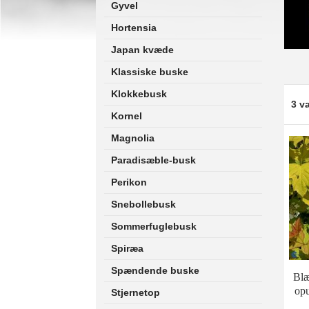
Gyvel
Hortensia
Japan kvæde
Klassiske buske
Klokkebusk
3 va
Kornel
Magnolia
Paradisæble-busk
Perikon
Snebollebusk
Sommerfuglebusk
Spiræa
Spændende buske
Blæ
opu
Stjernetop