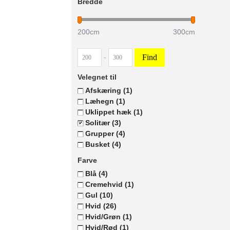
Bredde
200
cm
300
cm
Find
-
Velegnet til
Afskæring
(1)
Læhegn
(1)
Uklippet hæk
(1)
Solitær
(3)
Grupper
(4)
Busket
(4)
Farve
Blå
(4)
Cremehvid
(1)
Gul
(10)
Hvid
(26)
Hvid/Grøn
(1)
Hvid/Rød
(1)