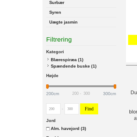
Surbær
Syren
Uægte jasmin
Filtrering
Kategori
Blærespiræa
(1)
Spændende buske
(1)
Højde
Du 
200cm
300cm
200
-
300
Find
-
blo
a
Jord
Alm. havejord
(3)