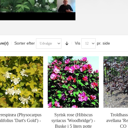
re(r)
Sorter efter
Vis
pr. side
respiræa (Physocarpus
Syrisk rose (Hibiscus
Troldhass
lifolius 'Dart's Gold') -
syriacus 'Woodbridge') -
avellana 'Re
Buske i 5 liters potte
CO 