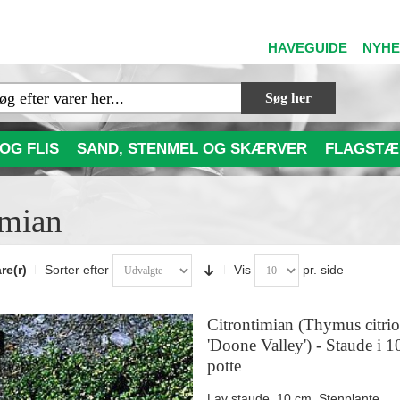
HAVEGUIDE
NYH
Søg her
OG FLIS
SAND, STENMEL OG SKÆRVER
FLAGSTÆ
mian
re(r)
Sorter efter
Vis
pr. side
Citrontimian (Thymus citri
'Doone Valley') - Staude i 
potte
Lav staude, 10 cm. Stenplante,