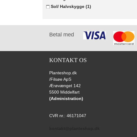
Sol/ Halvskygge
(1)
Betal med
KONTAKT OS
Planteshop.dk
/Filsøe ApS
Ærøvænget 142
5500 Middelfart
(Administration)
CVR nr.: 46171047
kontakt@planteshop.dk