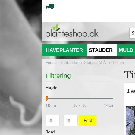
HAVEPLANTER
STAUDER
MULD 
Forside
Stauder
Stauder M-Å
Timian
Ti
Filtrering
Højde
1 va
10cm
10cm
10
-
10
Find
-
Jord