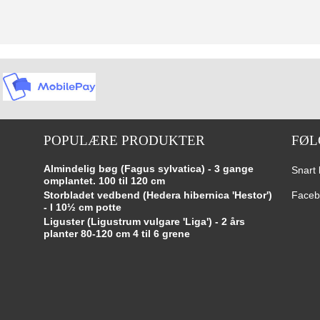
POPULÆRE PRODUKTER
FØL
Almindelig bøg (Fagus sylvatica) - 3 gange
Snart 
omplantet. 100 til 120 cm
Storbladet vedbend (Hedera hibernica 'Hestor')
Faceb
- I 10½ cm potte
Liguster (Ligustrum vulgare 'Liga') - 2 års
planter 80-120 cm 4 til 6 grene