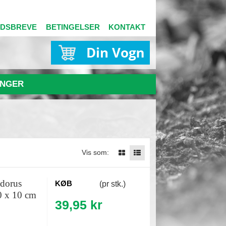
EDSBREVE
BETINGELSER
KONTAKT
NGER
Vis som:
odorus
KØB
(pr stk.)
10 x 10 cm
39,95 kr