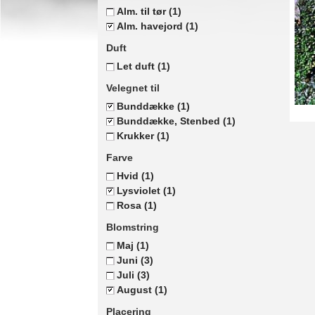
Alm. til tør
(1)
Alm. havejord
(1)
Duft
Let duft
(1)
Velegnet til
Bunddække
(1)
Bunddække, Stenbed
(1)
Krukker
(1)
Farve
Hvid
(1)
Lysviolet
(1)
Rosa
(1)
Blomstring
Maj
(1)
Juni
(3)
Juli
(3)
August
(1)
Placering