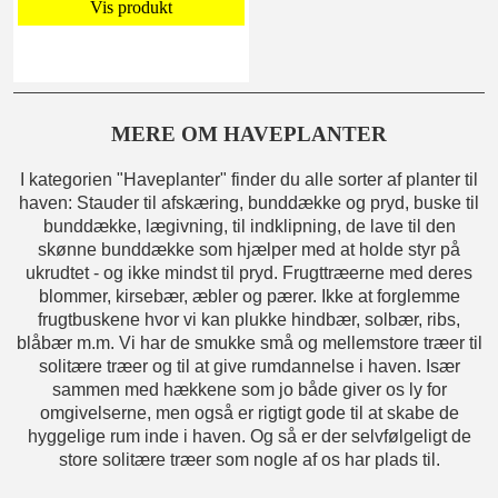
Vis produkt
MERE OM HAVEPLANTER
I kategorien "Haveplanter" finder du alle sorter af planter til
haven: Stauder til afskæring, bunddække og pryd, buske til
bunddække, lægivning, til indklipning, de lave til den
skønne bunddække som hjælper med at holde styr på
ukrudtet - og ikke mindst til pryd. Frugttræerne med deres
blommer, kirsebær, æbler og pærer. Ikke at forglemme
frugtbuskene hvor vi kan plukke hindbær, solbær, ribs,
blåbær m.m. Vi har de smukke små og mellemstore træer til
solitære træer og til at give rumdannelse i haven. Især
sammen med hækkene som jo både giver os ly for
omgivelserne, men også er rigtigt gode til at skabe de
hyggelige rum inde i haven. Og så er der selvfølgeligt de
store solitære træer som nogle af os har plads til.