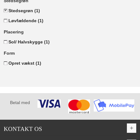
Stedsegrøn
Stedsegrøn
(1)
Løvfældende
(1)
Placering
Sol/ Halvskygge
(1)
Form
Opret vækst
(1)
Betal med
KONTAKT OS