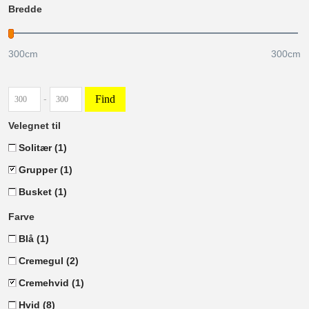
Bredde
300
cm
300
cm
Find
-
Velegnet til
Solitær
(1)
Grupper
(1)
Busket
(1)
Farve
Blå
(1)
Cremegul
(2)
Cremehvid
(1)
Hvid
(8)