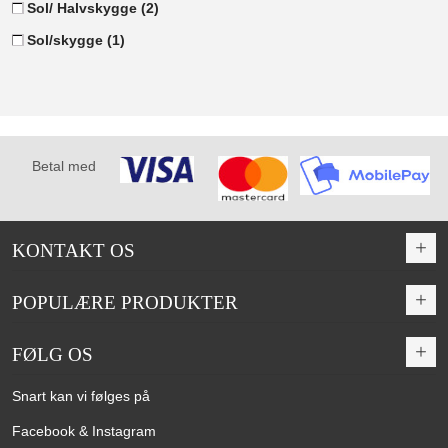
Sol/ Halvskygge
(2)
Sol/skygge
(1)
Betal med
KONTAKT OS
POPULÆRE PRODUKTER
FØLG OS
Snart kan vi følges på
Facebook & Instagram