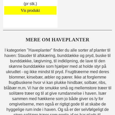
(pr stk.)
Vis produkt
MERE OM HAVEPLANTER
I kategorien "Haveplanter" finder du alle sorter af planter til
haven: Stauder til afskæring, bunddække og pryd, buske til
bunddække, lægivning, til indklipning, de lave til den
skønne bunddække som hjælper med at holde styr på
ukrudtet - og ikke mindst til pryd. Frugttræerne med deres
blommer, kirsebær, æbler og pærer. Ikke at forglemme
frugtbuskene hvor vi kan plukke hindbær, solbær, ribs,
blåbær m.m. Vi har de smukke små og mellemstore træer til
solitære træer og til at give rumdannelse i haven. Især
sammen med hækkene som jo både giver os ly for
omgivelserne, men også er rigtigt gode til at skabe de
hyggelige rum inde i haven. Og så er der selvfølgeligt de
store solitære træer som nogle af os har plads til.