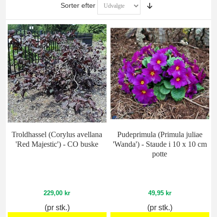
Sorter efter
Troldhassel (Corylus avellana
Pudeprimula (Primula juliae
'Red Majestic') - CO buske
'Wanda') - Staude i 10 x 10 cm
potte
229,00 kr
49,95 kr
(pr stk.)
(pr stk.)