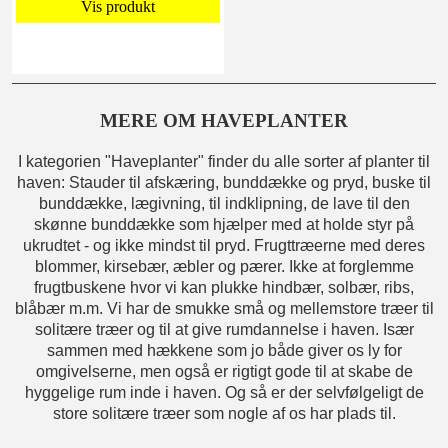
Vis produkt
MERE OM HAVEPLANTER
I kategorien "Haveplanter" finder du alle sorter af planter til
haven: Stauder til afskæring, bunddække og pryd, buske til
bunddække, lægivning, til indklipning, de lave til den
skønne bunddække som hjælper med at holde styr på
ukrudtet - og ikke mindst til pryd. Frugttræerne med deres
blommer, kirsebær, æbler og pærer. Ikke at forglemme
frugtbuskene hvor vi kan plukke hindbær, solbær, ribs,
blåbær m.m. Vi har de smukke små og mellemstore træer til
solitære træer og til at give rumdannelse i haven. Især
sammen med hækkene som jo både giver os ly for
omgivelserne, men også er rigtigt gode til at skabe de
hyggelige rum inde i haven. Og så er der selvfølgeligt de
store solitære træer som nogle af os har plads til.