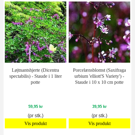
Løjtnantshjerte (Dicentra
Porcelænsblomst (Saxifraga
spectabilis) - Staude i 1 liter
urbium 'elliott'S Variety') -
potte
Staude i 10 x 10 cm potte
59,95 kr
39,95 kr
(pr stk.)
(pr stk.)
Vis produkt
Vis produkt